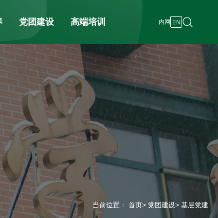
养
党团建设
高端培训
内网
EN
当前位置：
首页
>
党团建设
> 基层党建