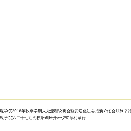
境学院2018年秋季学期入党流程说明会暨党建促进会招新介绍会顺利举
境学院第二十七期党校培训班开班仪式顺利举行