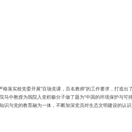
严格落实校党委开展
“
百场党课，百名教师
”
的工作要求，打造出
院马中教授为我院入党积极分子做了题为
“
中国的环境保护与可
知识与党的教育融为一体，不断加深党员对生态文明建设的认识