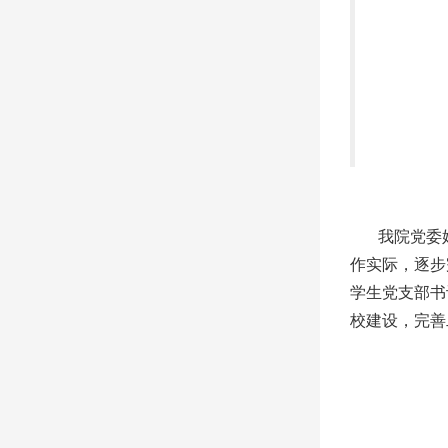
我院党委
作实际，逐步
学生党支部书
校建设，完善