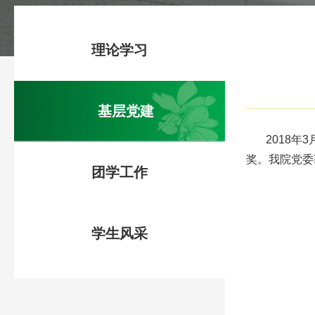
理论学习
基层党建
2018
奖。我院党委
团学工作
学生风采