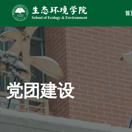
首
党团建设