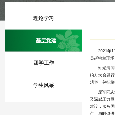
理论学习
基层党建
2021年1
员赵锦兰
现场
团学工作
许光清同
约方大会进行
观察，包括格
学生风采
庞军同志
又深感压力巨
建设，服务国
点，与时俱进