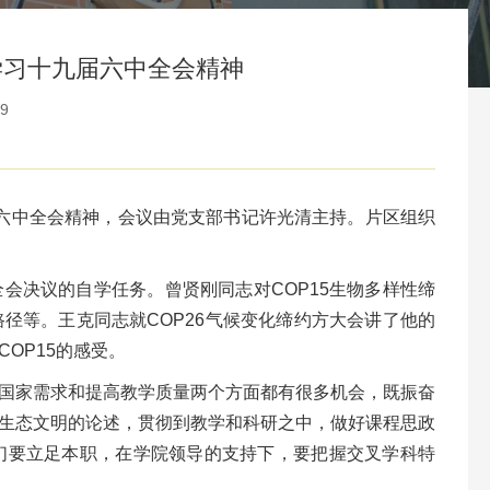
学习十九届六中全会精神
9
六中全会精神
，
会议由党支部书记许光清主持。片区
组织
会决议的自学任务。曾贤刚同志对COP
15
生物多样性缔
径等。王克同志就COP
26
气候变化缔约方大会讲了他的
COP
15
的感受。
国家需求和提高教学质量两个方面都有很多机会，既振奋
生态文明的论述，贯彻到教学和科研之中，做好课程思政
们要立足本职，在学院领导的支持下，要把握交叉学科特