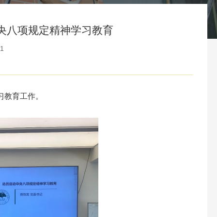
央八项规定精神学习教育
1
习教育工作。