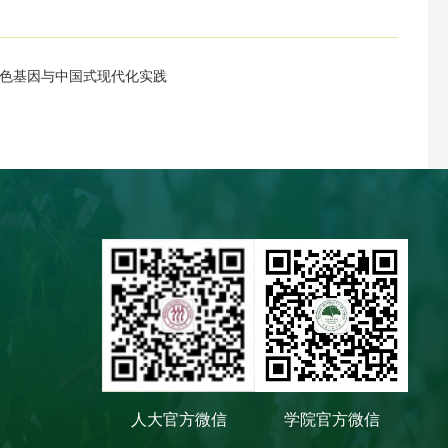
色基因与中国式现代化实践
人大官方微信
学院官方微信