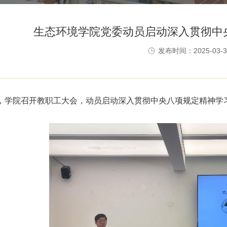
生态环境学院党委动员启动深入贯彻中
发布时间：2025-03-3
日，学院召开教职工大会，动员启动深入贯彻中央八项规定精神学