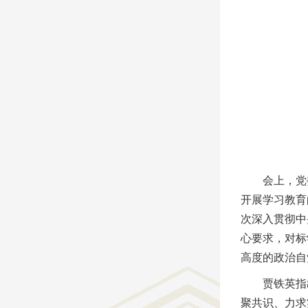
会上，党
开展学习教育
次深入贯彻中
心要求，对标
高度的政治自
贾铁英指
聚共识、力求