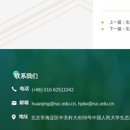
上一篇：生
下一篇：生
联系我们
电话
(+86) 010-62511042
邮箱
huanjing@ruc.edu.cn, hjdw@ruc.edu.cn
地址
北京市海淀区中关村大街59号中国人民大学生态