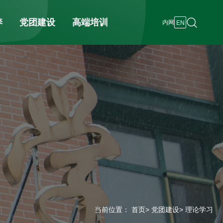
养
党团建设
高端培训
内网
EN
当前位置：
首页
>
党团建设
> 理论学习