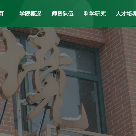
页
学院概况
师资队伍
科学研究
人才培