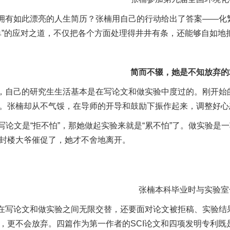
拥有如此漂亮的人生简历？张楠用自己的行动给出了答案——化
单”的应对之道，不仅把各个方面处理得井井有条，还能够自如地
简而不辍，她是不知放弃的
，自己的研究生生活基本是在写论文和做实验中度过的。刚开始
。张楠却从不气馁，在导师的开导和鼓励下振作起来，调整好心
写论文是“拒不怕”，那她做起实验来就是“累不怕”了。做实验
封楼大爷催促了，她才不舍地离开。
张楠本科毕业时与实验室
在写论文和做实验之间无限交替，还要面对论文被拒稿、实验结
，更不会放弃。四篇作为第一作者的SCI论文和四项发明专利