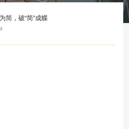
为简，破“简”成蝶
3