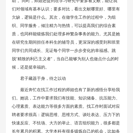
助”。同时，师姐还提到在学习研究中要多看文献，能让我
们对领域有基本认识；要多对比，看出文献哪里好、哪里有
欠缺，逻辑是什么。其次，在做学生工作的过程中，为组
织、同学服务，倾注精力与热情，可以提高我们的综合素
质，也同样能锻炼我们处理多种繁杂事务的能力。尤其是她
在研究生期间担任本科生的辅导员，更深深的感受到和班里
同学们共同成长、见证每个同学一步步变化的幸福感。跳
脱“精致的利己主义者”，当自己能够为别人也做点什么的时
候，还是挺幸福的。
君子藏器于身，待之以动
最近奔忙在找工作过程的师姐也有了新的感悟分享给我
们。她说，工作中要求我们有技能、知识储备、抗压能力、
心理素质、表达能力等很多方面的素质。找工作时面试对应
聘者要求很高：逻辑思维、思维方式、谈吐表达、压力下的
快速反应、不怯场、大方的举止、语言组织能力，很多都是
长年累月的积累。大学本科有很多锻炼自己的机会，比如各