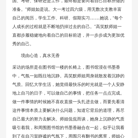
国、考研、保研还是工作，最终都是要向着自己目标所做的
准备。”师姐如是说。大一考过四六级，用无数次支教丰富
……
自己的阅历，学生工作、科研、假期实习
她说，“每个
人成长的过程就是不断地扔掉过去的自己。”高笑默师姐一
直都步履稳健地向着自己的目标前进，并一步步成为更加优
秀的自己。
境由心造，真水无香
采访的场所是在图书馆一楼的长椅上，图书馆浸在书墨香
中，气氛一如既往地沉静。高笑默师姐周身就散发着沉静的
气质。回忆大学生活，她觉得最快乐的时光就是一个人安静
地上自习的日子，可以做自己的事情，把任务一点点完成。
做一件事情的时候她不喜欢直接一头扎进去做，而要先看清
这件事情本质上要解决什么问题，知道它背后的道理，再尽
自己最大的努力去解决。师姐侃侃而谈，她身上沉静的气质
吸引着我，和周围图书馆的书墨香融合在一起，似乎让我看
到了在自习室静谧的气氛下，周围只有翻书的窸窣，师姐心