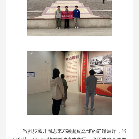
当脚步离开周恩来邓颖超纪念馆的静谧展厅，当