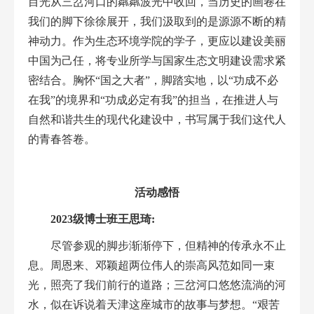
目光从三岔河口的粼粼波光中收回，当历史的画卷在
我们的脚下徐徐展开，我们汲取到的是源源不断的精
神动力。作为生态环境学院的学子，更应以建设美丽
中国为己任，将专业所学与国家生态文明建设需求紧
密结合。胸怀“国之大者”，脚踏实地，以“功成不必
在我”的境界和“功成必定有我”的担当，在推进人与
自然和谐共生的现代化建设中，书写属于我们这代人
的青春答卷。
活动感悟
2023
级博士班王思琦:
尽管参观的脚步渐渐停下，但精神的传承永不止
息。周恩来、邓颖超两位伟人的崇高风范如同一束
光，照亮了我们前行的道路；三岔河口悠悠流淌的河
水，似在诉说着天津这座城市的故事与梦想。
“
艰苦