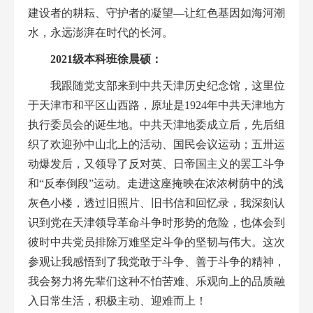
建设者的耕耘、守护者的凝望—让红色基因如海河潮
水，永远澎湃在时代的长河。
2021
级本科班徐晨硕：
我跟随党支部来到中共天津历史纪念馆，这里位
于天津市和平区山西路，原址是
1924
年中共天津地方
执行委员会的诞生地。中共天津地委成立后，先后组
织了欢迎孙中山北上的活动、国民会议运动；五卅运
动爆发后，又领导了反对英、日帝国主义的罢工斗争
和
“
反奉倒段
”
运动。走进这座掩映在浓浓树荫中的浅
灰色小楼，透过旧照片、旧书信和回忆录，我深刻认
识到党在天津领导革命斗争时形势的危险，也体会到
彼时中共党员排除万难坚定斗争的坚韧与伟大。这次
参观让我感悟到了我党敢于斗争、善于斗争的精神，
我会努力将先辈们这种不怕苦难、乐观向上的品质融
入日常生活，积极主动、迎难而上！