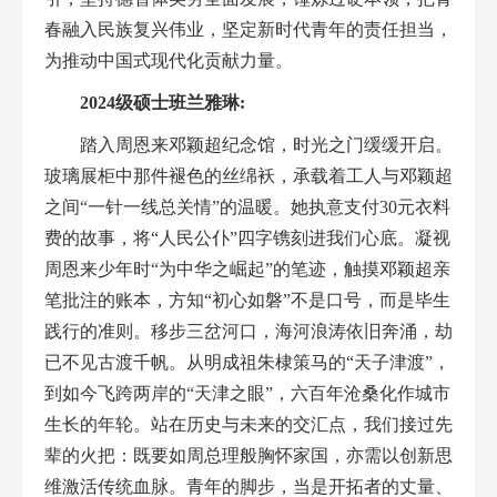
春融入民族复兴伟业，坚定新时代青年的责任担当，
为推动中国式现代化贡献力量。
2024
级硕士班兰雅琳:
踏入周恩来邓颖超纪念馆，时光之门缓缓开启。
玻璃展柜中那件褪色的丝绵袄，承载着工人与邓颖超
之间“一针一线总关情”的温暖。她执意支付
30
元衣料
费的故事，将
“
人民公仆
”
四字镌刻进我们心底。凝视
周恩来少年时
“
为中华之崛起
”
的笔迹，触摸邓颖超亲
笔批注的账本，方知
“
初心如磐
”
不是口号，而是毕生
践行的准则。移步三岔河口，海河浪涛依旧奔涌，劫
已不见古渡千帆。从明成祖朱棣策马的
“
天子津渡
”
，
到如今飞跨两岸的
“
天津之眼
”
，六百年沧桑化作城市
生长的年轮。站在历史与未来的交汇点，我们接过先
辈的火把：既要如周总理般胸怀家国，亦需以创新思
维激活传统血脉。青年的脚步，当是开拓者的丈量、