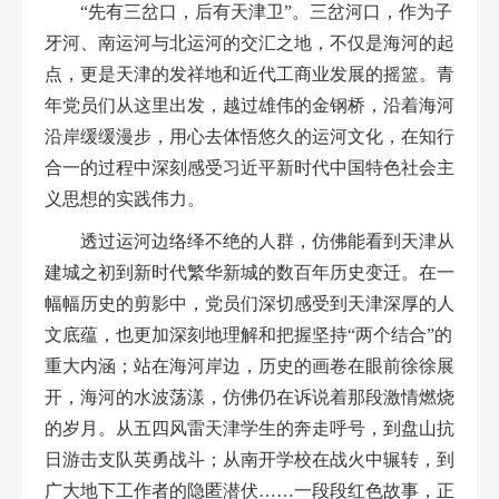
“先有三岔口，后有天津卫”。三岔河口，作为子
牙河、南运河与北运河的交汇之地，不仅是海河的起
点，更是天津的发祥地和近代工商业发展的摇篮。青
年党员们从这里出发，越过雄伟的金钢桥，沿着海河
沿岸缓缓漫步，用心去体悟悠久的运河文化，在知行
合一的过程中深刻感受习近平新时代中国特色社会主
义思想的实践伟力。
透过运河边络绎不绝的人群，仿佛能看到天津从
建城之初到新时代繁华新城的数百年历史变迁。在一
幅幅历史的剪影中，党员们深切感受到天津深厚的人
文底蕴，也更加深刻地理解和把握坚持“两个结合”的
重大内涵；站在海河岸边，历史的画卷在眼前徐徐展
开，海河的水波荡漾，仿佛仍在诉说着那段激情燃烧
的岁月。从五四风雷天津学生的奔走呼号，到盘山抗
日游击支队英勇战斗；从南开学校在战火中辗转，到
广大地下工作者的隐匿潜伏……一段段红色故事，正