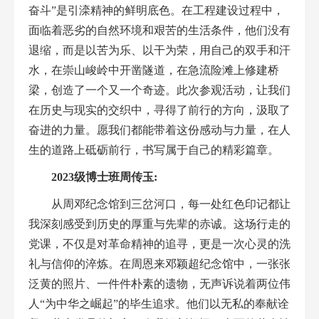
奋斗
”
是引滦精神的鲜明底色。在工程建设过程中，
面临着恶劣的自然环境和艰苦的生活条件，他们没有
退缩，而是以苦为乐、以干为荣，用自己的双手和汗
水，在崇山峻岭中开凿隧道，在急流险滩上修建桥
梁，创造了一个又一个奇迹。此次参观活动，让我们
在历史与现实的交织中，寻得了前行的方向，汲取了
奋进的力量。愿我们都能带着这份感动与力量，在人
生的道路上砥砺前行，书写属于自己的精彩篇章。
2023
级博士班周传玉:
从周邓纪念馆到三岔河口，每一处红色印记都让
我深刻感受到历史的厚重与先辈的赤诚。这场行走的
党课，不仅是对革命精神的追寻，更是一次心灵的洗
礼与信仰的淬炼。在周恩来邓颖超纪念馆中，一张张
泛黄的照片、一件件朴素的遗物，无声诉说着两位伟
人“为中华之崛起”的毕生追求。他们以无私的奉献诠