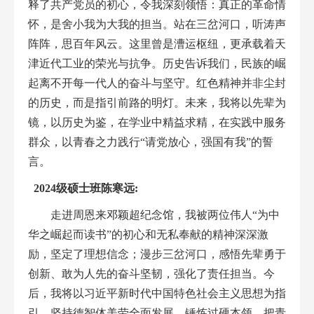
释了共产党员的初心，令我深刻领悟：真正的革命情
怀，是舍小我为大我的担当。站在三岔河口，听涛声
阵阵，思百年风云。这里曾是漕运枢纽，更承载着天
津近代工业的荣光与抗争。历史告诉我们，民族的崛
起离不开每一代人的奋斗与坚守。红色精神并非尘封
的历史，而是指引前路的明灯。未来，我将以先辈为
镜，以历史为鉴，在学业中精益求精，在实践中服务
群众，以青春之力践行“请党放心，强国有我”的誓
言。
2024
级硕士班陈寒远:
走进周恩来邓颖超纪念馆，我被两位伟人“为中
华之崛起而读书”的初心和无私奉献的精神深深激
励，坚定了理想信念；漫步三岔河口，感悟先辈勇于
创新、敢为人先的奋斗坚韧，强化了责任担当。今
后，我将以习近平新时代中国特色社会主义思想为指
引，坚持德智体美劳全面发展，锤炼过硬本领，把青