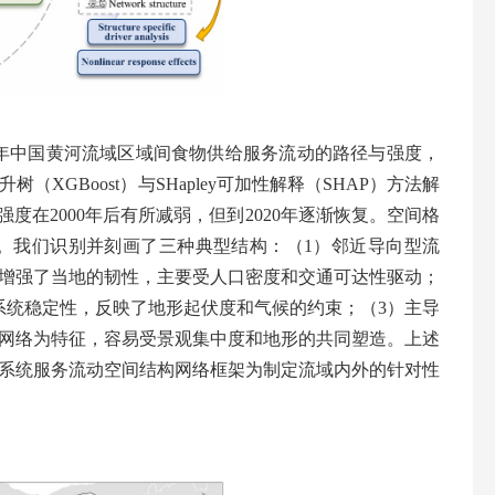
年中国黄河流域区域间食物供给服务流动的路径与强度，
升树（
XGBoost
）与
SHapley
可加性解释（
SHAP
）方法解
强度在
2000
年后有所减弱，但到
2020
年逐渐恢复。空间格
。我们识别并刻画了三种典型结构：（
1
）邻近导向型流
增强了当地的韧性，主要受人口密度和交通可达性驱动；
系统稳定性，反映了地形起伏度和气候的约束；（
3
）主导
网络为特征，容易受景观集中度和地形的共同塑造。上述
系统服务流动空间结构网络框架为制定流域内外的针对性