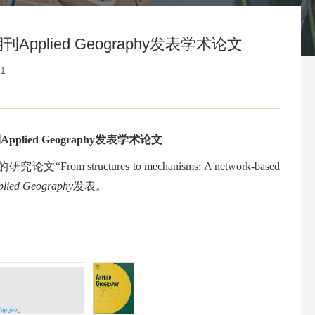
lied Geography发表学术论文
1
刊
Applied Geography
发表学术论文
的研究论文“
From structures to mechanisms: A network-based
plied Geography
发表。