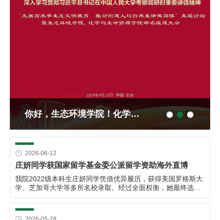
环境新闻 | 第三届JEEM环境与资源经济学会议在中国人民大学举办
你好，生态环境学院！化学与生命资源学院！
环境新闻 | 南平再聚，共商“十五五”生态资产管理与践行“两山”理念
2026-06-12
庄妍同学获国家留学基金委公派留学资助海外直博
我院2022级本科生庄妍同学凭借优异履历，获得美国罗格斯大
学、芝加哥大学等多所名校录取。经过全面权衡，她最终选定
罗格斯大学攻读经济学博士学位，并成功申请到国家留学基金
委（CSC）的公派留学资助。
2026-05-28