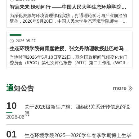
智启未来 绿动同行 ——中国人民大学生态环境学院师生赴联想总部参观学习
为深化资源与环境管理课程实践，打通理论学习与产业前沿的
壁垒，2026年5月20日，中国人民大学生态环境学院师生一行
前往联想全球总部，开展主题参观学习活动。本次活动聚焦联
想个人AI智能产品、企业AI智能解决方案与ESG可持续发展实
践，通过实地观摩、专题分享与互动交流，探寻科技赋能生态
2026-05-27
环保与可持续发展的融合路径。
生态环境学院何霄嘉教授、张文丹助理教授赴巴哈马出席联合国IPCC第七次评估报告第二工作组第二次主要作者会议
当地时间2026年5月18日至22日，联合国政府间气候变化专门
委员会（IPCC）第七次评估报告（AR7）第二工作组（WGII）
第二次主要作者会议（LAM2）在巴哈马首都拿骚举办。本次
会议汇聚了来自全球近90个国家的200余名气候领域顶尖科学
家，是推进《气候变化影响、适应与脆弱性》报告编制的关键
里程碑。会议为报告作者研讨、优化各章节初稿，强化章节内
通知公告
more
容交叉融合、推进科学评估工作提供了重要契机，旨在为全球
政策制定者制定气候影响、适应及脆弱性治理相关举措提供科
学支撑。
10
关于2026级新生户档、团组织关系迁转信息的说
明
2026-06
01
生态环境学院2025—2026学年春季学期博士生毕