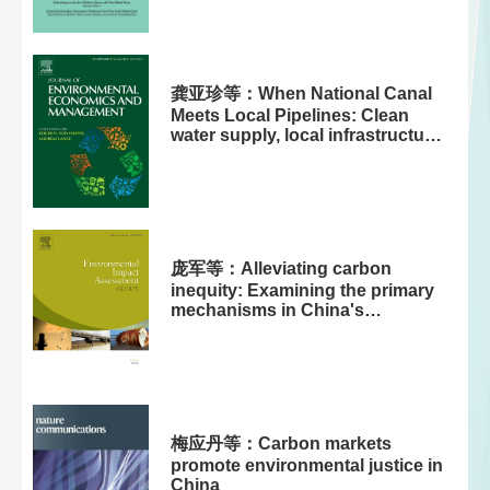
龚亚珍等：When National Canal
Meets Local Pipelines: Clean
water supply, local infrastructure
and health benefits
庞军等：Alleviating carbon
inequity: Examining the primary
mechanisms in China's
interprovincial trade
梅应丹等：Carbon markets
promote environmental justice in
China