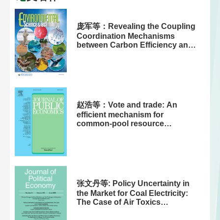
庞军等：Revealing the Coupling
Coordination Mechanisms
between Carbon Efficiency and
Carbon Equity: The Evidences in
China’s Interprovincial Trade
赵浩等：Vote and trade: An
efficient mechanism for
common-pool resource
management with stock
externalities
张文丹等: Policy Uncertainty in
the Market for Coal Electricity:
The Case of Air Toxics
Standards