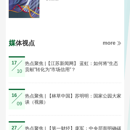
媒体视点
more
17
18
护 金
热点聚焦 |【江苏新闻网】 蓝虹：如何将“生态
贡献”转化为“市场信用”？
10
16
08
样性
热点聚焦 | 【林草中国】苏明明：国家公园大家
谈（视频）
09
27
10
”在身
热点聚焦 | 【第一财经】庞军：中央层面明确碳