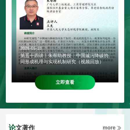
2026-05-18
2
融
第五十四讲丨朱帮助教授：中国减污降碳协
同形成机理与实现机制研究（视频回放）
立即查看
论文著作
more