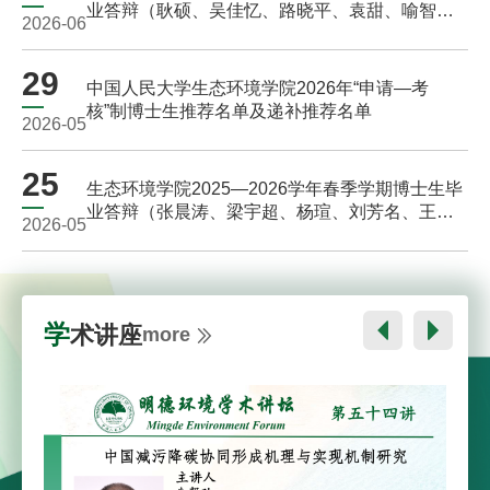
业答辩（耿硕、吴佳忆、路晓平、袁甜、喻智
2026-06
健、张子彤、张鸿景、张泽阳）
29
中国人民大学生态环境学院2026年“申请—考
核”制博士生推荐名单及递补推荐名单
2026-05
25
生态环境学院2025—2026学年春季学期博士生毕
业答辩（张晨涛、梁宇超、杨瑄、刘芳名、王语
2026-05
苓、习婧欣）
学术讲座
more