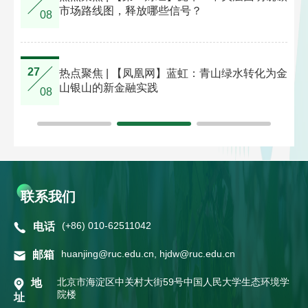
市场路线图，释放哪些信号？
08
27
14
热点聚焦 | 【凤凰网】蓝虹：青山绿水转化为金
样炼
山银山的新金融实践
08
联系我们
(+86) 010-62511042
电话
huanjing@ruc.edu.cn, hjdw@ruc.edu.cn
邮箱
北京市海淀区中关村大街59号中国人民大学生态环境学
地
院楼
址