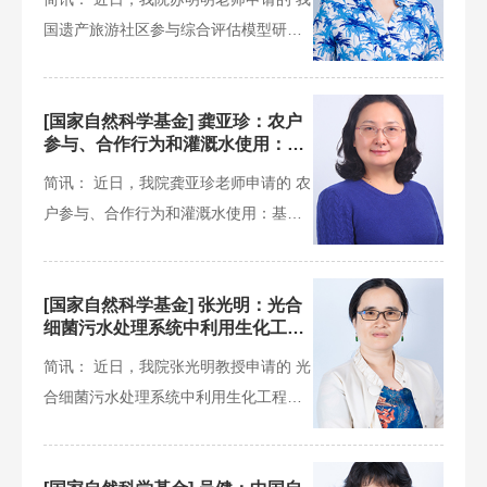
国遗产旅游社区参与综合评估模型研究
立项年份：
项目成功获得国家自然科学基
2017年
[国家自然科学基金] 龚亚珍：农户
参与、合作行为和灌溉水使用：基
于中国农村的一组调查和实验数据
项目主持人：
简讯： 近日，我院龚亚珍老师申请的 农
户参与、合作行为和灌溉水使用：基于
穆云松
中国农村的一组调查和实验数
[国家自然科学基金] 张光明：光合
细菌污水处理系统中利用生化工程
方法调控物质代谢与能量转化提高
简讯： 近日，我院张光明教授申请的 光
菌体产量的研究
合细菌污水处理系统中利用生化工程方
法调控物质代谢与能量转化提