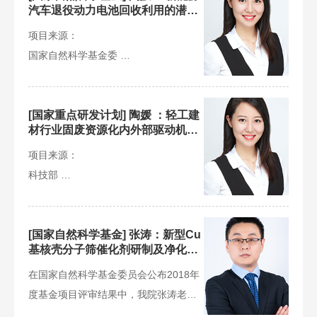
汽车退役动力电池回收利用的潜力
评估及管理策略研究
项目来源：
国家自然科学基金委
项目类别：
青年基金
立项年份：
[国家重点研发计划] 陶媛 ：轻工建
材行业固废资源化内外部驱动机制
2020年
分析
项目主持人：
项目来源：
科技部
陶媛
项目类别：
项目介绍：
国家重点研发计划
本项目拟针对三元锂电池、磷酸铁锂电
立项年份：
[国家自然科学基金] 张涛：新型Cu
基核壳分子筛催化剂研制及净化柴
池构建全生命周期评价模型，重点研究
2020年
油车尾气NOx性能研究项目
不同回收利用技术的综合环境影响，识
子课题主持人：
在国家自然科学基金委员会公布2018年
别削减影响环境的关键环节和主要因
陶媛
度基金项目评审结果中，我院张涛老师
子，研究电池回收体系中各主体的约束
项目介绍：
的“新型Cu基核壳分子筛催化剂研制及净