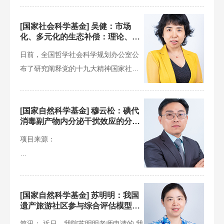
责任和激励机制，从而为后续我国退役
本项目旨在对产业共生内外部驱动因素
化柴油车尾气NOx性能研究项目”获得资
动力电池回收利用管理办法的制修订提
与机制进行实证分析，为建立多源固废
助，此项目属于青年科学基金项目，该
[国家社会科学基金] 吴健：市场
化、多元化的生态补偿：理论、方
供决策支撑。
数据库、建设物质代谢全景图模拟分析
项目申报成功是项目负责人及其团队积
法与机制创新
模型、促进工业园区形成循环经济模式
极努力和科研实力的体现。
日前，全国哲学社会科学规划办公室公
提供支持。
布了研究阐释党的十九大精神国家社科
基金专项立项课题名单，吴健教授团队
申请的“市场化、多元化的生态补偿：理
论、方法与机制创新”课题名列其中。
[国家自然科学基金] 穆云松：碘代
消毒副产物内分泌干扰效应的分子
模拟及QSAR研究
项目来源：
国家自然科学基金委员会
项目类别：
[国家自然科学基金] 苏明明：我国
遗产旅游社区参与综合评估模型研
究
面上科学基金项目
简讯： 近日，我院苏明明老师申请的 我