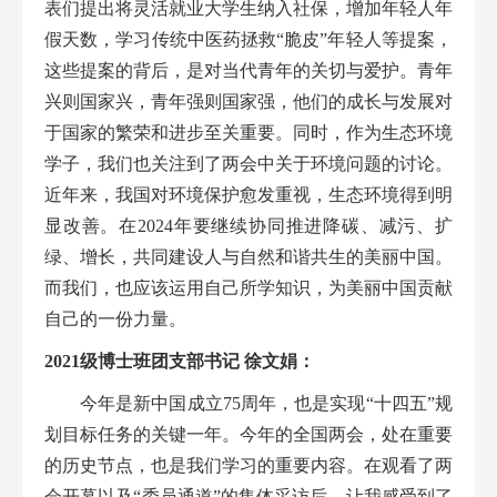
表们提出将灵活就业大学生纳入社保，增加年轻人年
假天数，学习传统中医药拯救“脆皮”年轻人等提案，
这些提案的背后，是对当代青年的关切与爱护。青年
兴则国家兴，青年强则国家强，他们的成长与发展对
于国家的繁荣和进步至关重要。同时，作为
生态
环境
学子，我们也关注到了两会中关于环境问题的讨论。
近年来，我国对环境保护愈发重视，生态环境得到明
显改善。在2024年要继续协同推进降碳、减污、扩
绿、增长，共同建
设人与自然和谐共生的美丽中国。
而我们，也应该运用自己所学知识，为美丽中国贡献
自己的一份力量。
2
021
级博士班
团支部书记
徐文娟
：
今年是新中国成立
75周年，也是实现“十四五”规
划目标任务的关键一年。今年的全国两会，处在重要
的历史节点，也是我们学习的重要内容。在观看了两
会开幕以及“委员通道”的集体采访后，让我感受到了