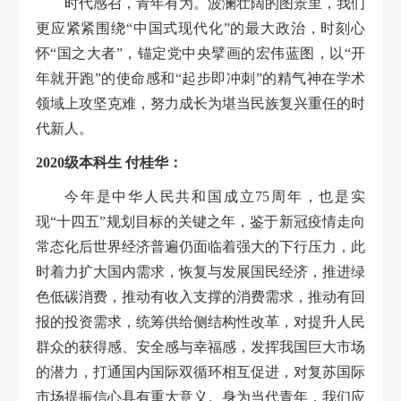
时代感召，青年有为。波澜壮阔的图景里，我们
更应紧紧围绕“中国式现代化”的最大政治，时刻心
怀“国之大者”，锚定党中央擘画的宏伟蓝图，以“开
年就开跑”的使命感和“起步即冲刺”的精气神在学术
领域上攻坚克难，努力成长为堪当民族复兴重任的时
代新人。
2
020
级本科生
付桂华
：
今年是中华人民共和国成立
75周年，也是实
现
“
十四五
”
规划目标的关键之年，鉴于新冠疫情走向
常态化后世界经济普遍仍面临着强大的下行压力，此
时着力扩大国内需求，恢复与发展国民经济，推进绿
色低碳消费，推动有收入支撑的消费需求，推动有回
报的投资需求，统筹供给侧结构性改革，对提升人民
群众的获得感、安全感与幸福感，发挥我国巨大市场
的潜力，打通国内国际双循环相互促进，对复苏国际
市场提振信心具有重大意义。
身为当代青年，我们应