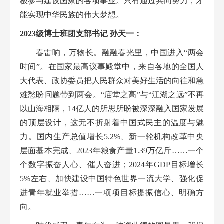
极参与建设国家的各项事业。只有通过共同努力，才
能实现中华民族的伟大梦想。
2
023
级博士班
团支部书记
孙天一
：
春雷响，万物长。融融春光里，中国进入“两会
时间”。在国家最高议事殿堂中
，来自各地的全国人
大代表、政协委员把人民群众对美好生活的向往和急
难愁盼
问题带到两会。“庙堂之高”与“江湖之远”不再
以山海相隔，
14亿人的所思所盼被深深融入国家发展
的顶层设计，这无不折射着中国式民主的温度与魅
力。国内生产总值增长5.2%、新一轮机构改革中央
层面基本完成、2023年粮食产量1.39万亿斤……一个
个数字振奋人心、催人奋进；2024年GDP目标增长
5%左右、加快建设中国特色世界一流大学、强化促
进青年就业举措……一项项目标提振信
心、明确方
向。