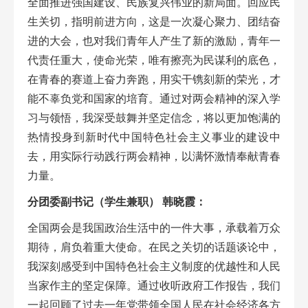
全面推进强国建设、民族复兴伟业的新局面。回应民
生关切，指明前进方向，这是一次凝心聚力、团结奋
进的大会，也对我们青年人产生了新的激励，青年一
代责任重大，使命光荣，唯有擦亮为民谋利的底色，
在青春的赛道上奋力奔跑，用实干镌刻新的荣光，才
能不辜负党和国家的培育。通过对两会精神的深入学
习与领悟，我深受鼓舞并坚定信念，将以更加饱满的
热情投身到新时代中国特色社会主义事业的建设中
去，用实际行动践行两会精神，以满怀激情奉献青春
力量。
分
团委副书记（学生兼职）
韩晓霞
：
全国两会是我国政治生活中的一件大事，承载着万众
期待，肩负着重大使命
。
在民之关切的话题
谈论中，
我
深刻感受到中国特色社会主义制度的优越性和人民
当家作主的坚定保障。
通过收听政府工作
报告，我们
一起回顾
了过去一年
党带领全国人民在社会经济各方