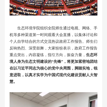
生态环境学院组织全院师生通过电视、网络、手
机等
多种渠道
第一时间观看大会直播
，以
集体
讨论
和
个人自学
结合的
方式
交流热议政府工作报告
。师生们
反响热烈、
深受鼓舞
，
大家
纷纷表示
，政府工作报告
重点突出，内容凝练，指引方向，振奋力量
，
生态
环
境人
身为生态文明建设的“先锋”，
将更加紧密地团结
在以习近平同志为核心的党中央周围，脚踏实地，锐
意进取，
以真才实学
为中国式现代化建设贡献
人大
智
慧
。