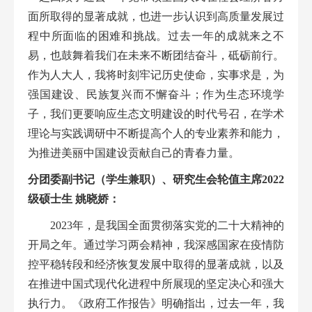
面所取得的显著成就，也进一步认识到高质量发展
过
程中所面临的困难和挑战
。过去一年的成就来之不
易，
也鼓舞着我们在
未来不断
团结奋斗，
砥砺
前行。
作为人大人，
我将时刻牢记历史使命，实事求是
，
为
强国建设、民族复兴而
不懈奋斗
；
作为
生态
环境学
子，我们
更要响应生态文明建设的时代号召，
在学术
理论与实践调研中
不断提高个人的专业素养和能力，
为推进美丽中国建设贡献自己的青春力量。
分
团委副书记（学生兼职）、研究生会轮值主席2022
级硕士生
姚晓娇：
2023年，是我国全面贯彻落实
党的
二十大精神的
开局之年。通过学习两会精神，我深感国家在疫情防
控平稳转段和经济恢复发展中取得的显著成就，以及
在推进中国式现代化进程中所展现的坚定决心和强大
执行力。《政府工作报告》明确指出，过去一年，我